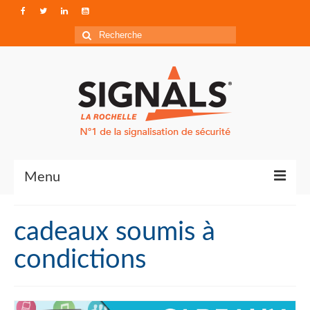
Rechercher
:
Menu
Contact
cadeaux soumis à
Qui sommes-nous ?
condictions
Accéder à Signals