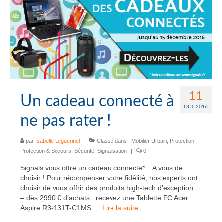
11
Un cadeau connecté à
OCT 2016
ne pas rater !
par
Isabelle Leguerinel
|
Classé dans :
Mobilier Urbain
,
Protection
,
Protection & Secours
,
Sécurité
,
Signalisation
|
0
Signals vous offre un cadeau connecté* : A vous de
choisir ! Pour récompenser votre fidélité, nos experts ont
choisir de vous offrir des produits high-tech d’exception :
– dès 2990 € d’achats : recevez une Tablette PC Acer
Aspire R3-131T-C1MS …
Lire la suite­­