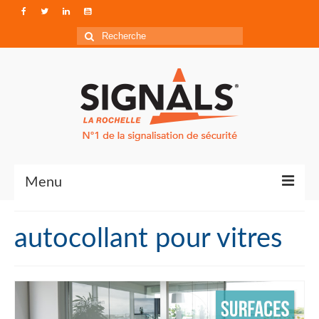
Rechercher
:
Menu
Contact
autocollant pour vitres
Qui sommes-nous ?
Accéder à Signals