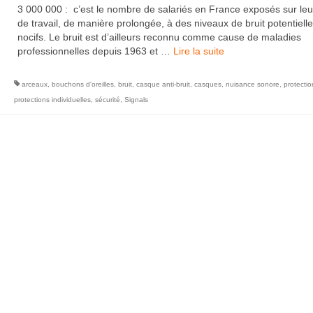
3 000 000 : c’est le nombre de salariés en France exposés sur leur
de travail, de manière prolongée, à des niveaux de bruit potentiel
nocifs. Le bruit est d’ailleurs reconnu comme cause de maladies
professionnelles depuis 1963 et …
Lire la suite­­
arceaux
,
bouchons d'oreilles
,
bruit
,
casque anti-bruit
,
casques
,
nuisance sonore
,
protectio
protections individuelles
,
sécurité
,
Signals