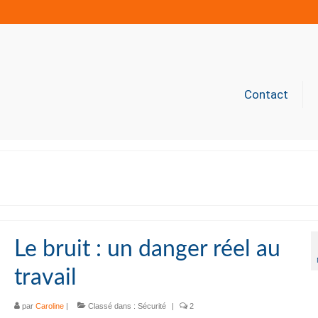
Contact
Le bruit : un danger réel au
travail
par
Caroline
|
Classé dans :
Sécurité
|
2