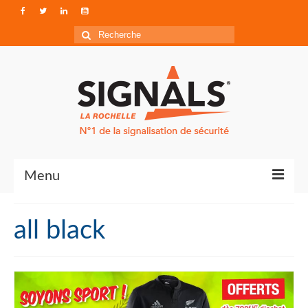
Rechercher
:
Menu
Contact
all black
Qui sommes-nous ?
Accéder à Signals