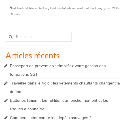
all black
,
all blacks
,
ballon gilbert
,
maillot adidas
,
maillot all black
,
rugby cup 2015
,
Signals
Rechercher
:
Articles récents
Passeport de prévention : simplifiez votre gestion des
formations SST
Travailler dans le froid : les vêtements chauffants changent la
donne !
Batteries lithium : leur utilité, leur fonctionnement et les
risques à connaître
Comment lutter contre les dépôts sauvages ?