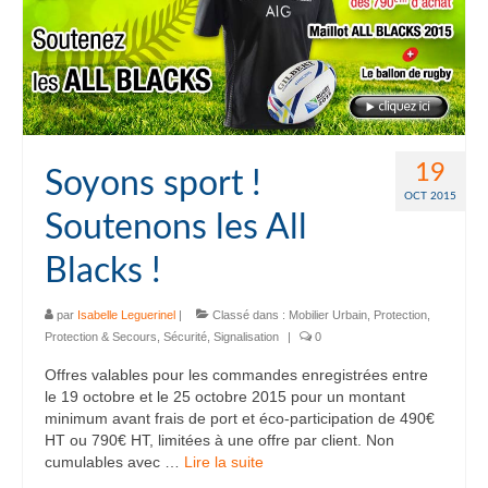
19
Soyons sport !
OCT 2015
Soutenons les All
Blacks !
par
Isabelle Leguerinel
|
Classé dans :
Mobilier Urbain
,
Protection
,
Protection & Secours
,
Sécurité
,
Signalisation
|
0
Offres valables pour les commandes enregistrées entre
le 19 octobre et le 25 octobre 2015 pour un montant
minimum avant frais de port et éco-participation de 490€
HT ou 790€ HT, limitées à une offre par client. Non
cumulables avec …
Lire la suite­­