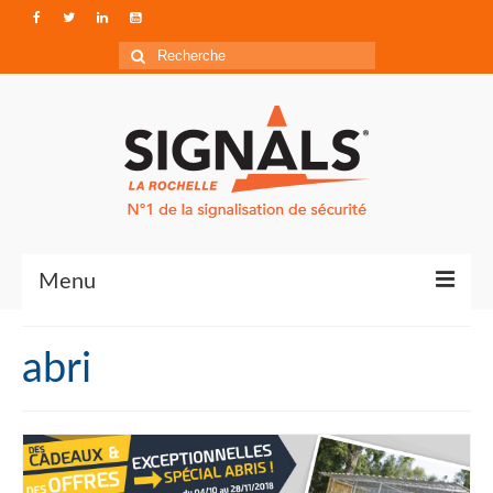
Rechercher
:
Menu
Contact
abri
Qui sommes-nous ?
Accéder à Signals