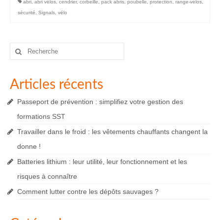
abri
,
abri vélos
,
cendrier
,
corbeille
,
pack abris
,
poubelle
,
protection
,
range-vélos
,
sécurité
,
Signals
,
vélo
Rechercher
:
Articles récents
Passeport de prévention : simplifiez votre gestion des
formations SST
Travailler dans le froid : les vêtements chauffants changent la
donne !
Batteries lithium : leur utilité, leur fonctionnement et les
risques à connaître
Comment lutter contre les dépôts sauvages ?