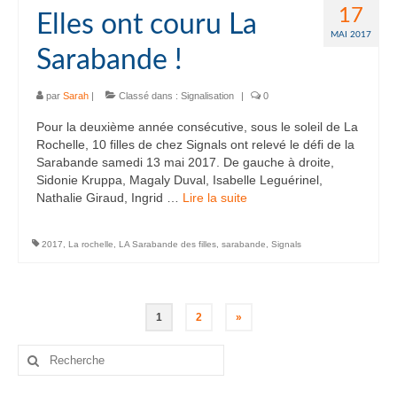
17
Elles ont couru La
MAI 2017
Sarabande !
par
Sarah
|
Classé dans :
Signalisation
|
0
Pour la deuxième année consécutive, sous le soleil de La
Rochelle, 10 filles de chez Signals ont relevé le défi de la
Sarabande samedi 13 mai 2017. De gauche à droite,
Sidonie Kruppa, Magaly Duval, Isabelle Leguérinel,
Nathalie Giraud, Ingrid …
Lire la suite­­
2017
,
La rochelle
,
LA Sarabande des filles
,
sarabande
,
Signals
Pagination
1
2
»
des
Rechercher
:
publications