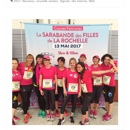
2017
,
Nouveau
,
nouvelle version
,
Signals
,
site internet
,
Web