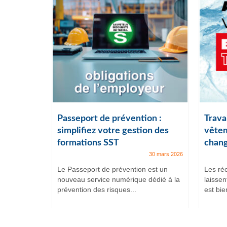
ail :
Passeport de prévention :
Travai
lles
simplifiez votre gestion des
vêtem
formations SST
chang
7 juillet 2025
30 mars 2026
et intenses,
Le Passeport de prévention est un
Les ré
ituent
nouveau service numérique dédié à la
laissen
prévention des risques...
est bien