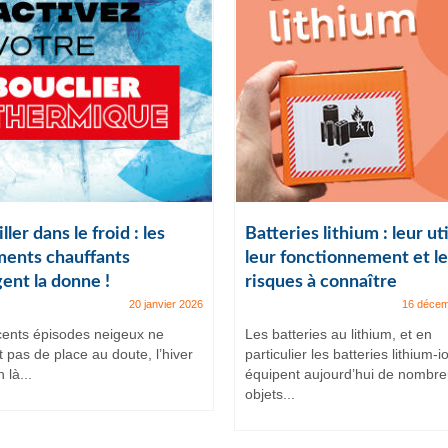
ller dans le froid : les
Batteries lithium : leur uti
ents chauffants
leur fonctionnement et le
ent la donne !
risques à connaître
20 janvier 2026
16 décem
cents épisodes neigeux ne
Les batteries au lithium, et en
t pas de place au doute, l’hiver
particulier les batteries lithium-i
 là...
équipent aujourd’hui de nombr
objets...