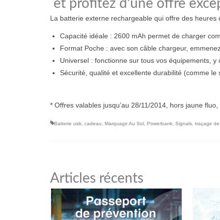
et profitez d’une offre exc
La batterie externe rechargeable qui offre des heures 
Capacité idéale : 2600 mAh permet de charger co
Format Poche : avec son câble chargeur, emmenez-le
Universel : fonctionne sur tous vos équipements, y 
Sécurité, qualité et excellente durabilité (comme le 
* Offres valables jusqu’au 28/11/2014, hors jaune fl
Batterie usb
,
cadeau
,
Marquage Au Sol
,
Powerbank
,
Signals
,
traçage de
Articles récents