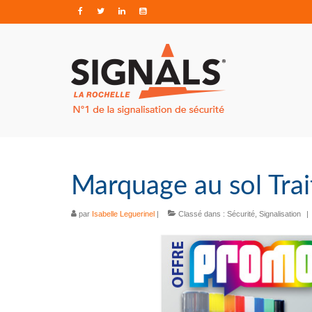
Marquage au sol Trai
par
Isabelle Leguerinel
|
Classé dans :
Sécurité
,
Signalisation
|