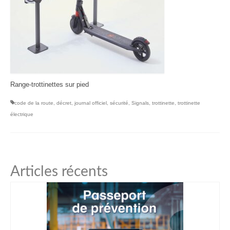
Range-trottinettes sur pied
code de la route
,
décret
,
journal officiel
,
sécurité
,
Signals
,
trottinette
,
trottinette
électrique
Articles récents