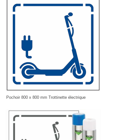
Pochoir 800 x 800 mm Trottinette électrique