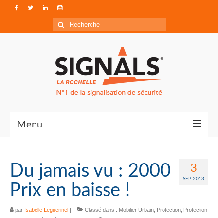
Rechercher
:
Menu
Contact
Du jamais vu : 2000
3
Qui sommes-nous ?
SEP 2013
Prix en baisse !
Accéder à Signals
par
Isabelle Leguerinel
|
Classé dans :
Mobilier Urbain
,
Protection
,
Protection