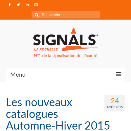
Rechercher
:
Menu
Contact
Les nouveaux
24
Qui sommes-nous ?
AOÛT 2015
catalogues
Accéder à Signals
Automne-Hiver 2015