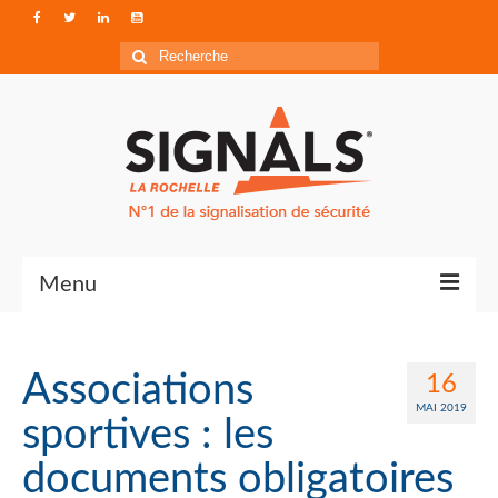
Rechercher
:
Menu
Contact
Associations
16
Qui sommes-nous ?
MAI 2019
sportives : les
Accéder à Signals
documents obligatoires