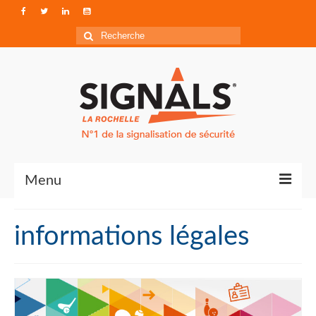
Rechercher
:
Menu
Contact
informations légales
Qui sommes-nous ?
Accéder à Signals