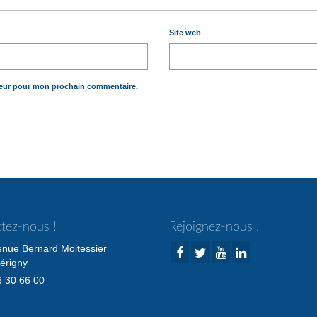
Site web
teur pour mon prochain commentaire.
tez-nous !
Rejoignez-nous !
enue Bernard Moitessier
érigny
 30 66 00