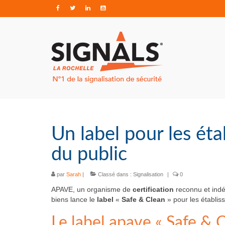
Un label pour les ét
du public
par
Sarah
|
Classé dans :
Signalisation
|
0
APAVE, un organisme de
certification
reconnu et indé
biens lance le
label
«
Safe & Clean
» pour les établis
Le label apave « Safe & C