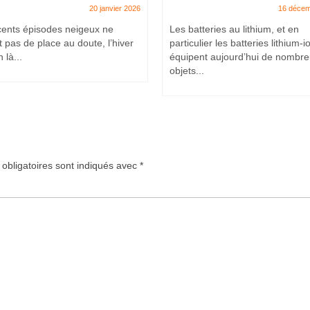
20 janvier 2026
16 décem
cents épisodes neigeux ne
Les batteries au lithium, et en
t pas de place au doute, l’hiver
particulier les batteries lithium-i
 là...
équipent aujourd’hui de nombr
objets...
obligatoires sont indiqués avec
*