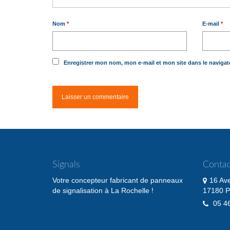
Nom
*
E-mail
*
Enregistrer mon nom, mon e-mail et mon site dans le naviga
Signals
Contac
Votre concepteur fabricant de panneaux
16 Av
de signalisation à La Rochelle !
17180 P
05 46