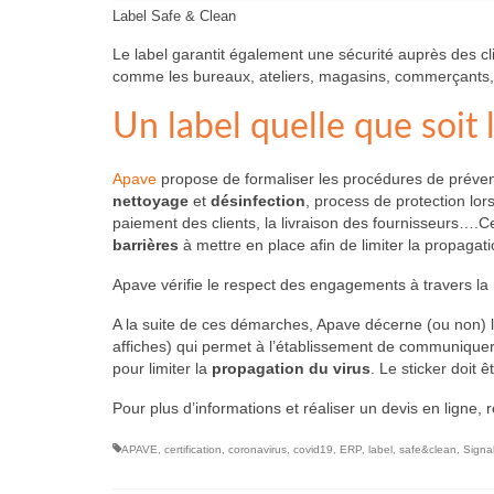
Label Safe & Clean
Le label garantit également une sécurité auprès des cl
comme les bureaux, ateliers, magasins, commerçants, 
Un label quelle que soit l
Apave
propose de formaliser les procédures de préventi
nettoyage
et
désinfection
, process de protection lor
paiement des clients, la livraison des fournisseurs….C
barrières
à mettre en place afin de limiter la propagati
Apave vérifie le respect des engagements à travers la r
A la suite de ces démarches, Apave décerne (ou non) l
affiches) qui permet à l’établissement de communiquer 
pour limiter la
propagation du virus
. Le sticker doit 
Pour plus d’informations et réaliser un devis en ligne, 
APAVE
,
certification
,
coronavirus
,
covid19
,
ERP
,
label
,
safe&clean
,
Signa