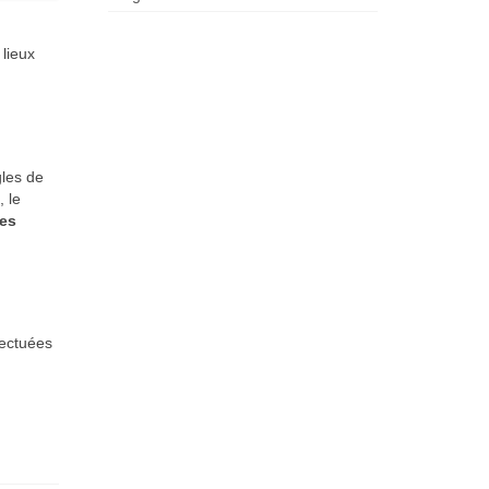
lieux
gles de
, le
es
fectuées