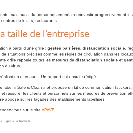
ients mais aussi du personnel amenés à réinvestir progressivement les 
centres de loisirs, restaurants…
a taille de l’entreprise
on à partir d’une grille :
gestes barrières
,
distanciation sociale
, rè
s de situations précises comme les règles de circulation dans les locaux
ette grille rappele toutes les mesures de
distanciation sociale
et
gest
on du virus.
éalisation d’un audit. Un rapport est ensuite rédigé.
e label « Safe & Clean » et propose un kit de communication (stickers,
et rassurer les clients et personnels sur les mesures de prévention ef
être apposé sur les façades des établissements labellisés.
rendez-vous sur le site
APAVE
.
ls
,
Signals La Rochelle