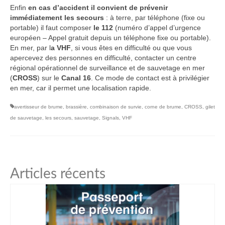
Enfin
en cas d’accident il convient de prévenir
immédiatement les secours
: à terre, par téléphone (fixe ou
portable) il faut composer
le 112
(numéro d’appel d’urgence
européen – Appel gratuit depuis un téléphone fixe ou portable).
En mer, par l
a VHF
, si vous êtes en difficulté ou que vous
apercevez des personnes en difficulté, contacter un centre
régional opérationnel de surveillance et de sauvetage en mer
(
CROSS
) sur le
Canal 16
. Ce mode de contact est à privilégier
en mer, car il permet une localisation rapide.
avertisseur de brume
,
brassière
,
combinaison de survie
,
corne de brume
,
CROSS
,
gilet
de sauvetage
,
les secours
,
sauvetage
,
Signals
,
VHF
Articles récents