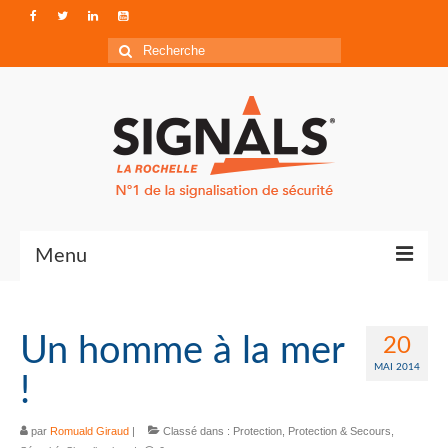
Rechercher
:
Menu
Contact
Un homme à la mer
20
Qui sommes-nous ?
MAI 2014
!
Accéder à Signals
par
Romuald Giraud
|
Classé dans :
Protection
,
Protection & Secours
,