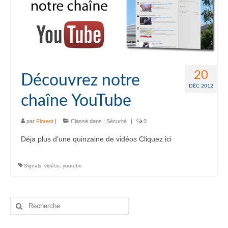
20
Découvrez notre
DÉC 2012
chaîne YouTube
par
Florent
|
Classé dans :
Sécurité
|
0
Déja plus d’une quinzaine de vidéos Cliquez ici
Signals
,
vidéos
,
youtube
Rechercher
: