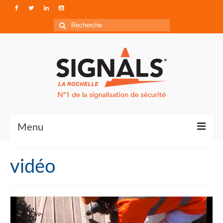
Rechercher
:
Menu
Contact
vidéo
Qui sommes-nous ?
Accéder à Signals