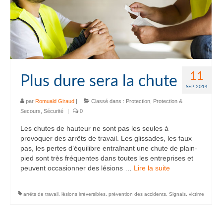
11
Plus dure sera la chute
SEP 2014
par
Romuald Giraud
|
Classé dans :
Protection
,
Protection &
Secours
,
Sécurité
|
0
Les chutes de hauteur ne sont pas les seules à
provoquer des arrêts de travail. Les glissades, les faux
pas, les pertes d’équilibre entraînant une chute de plain-
pied sont très fréquentes dans toutes les entreprises et
peuvent occasionner des lésions …
Lire la suite­­
arrêts de travail
,
lésions irréversibles
,
prévention des accidents
,
Signals
,
victime