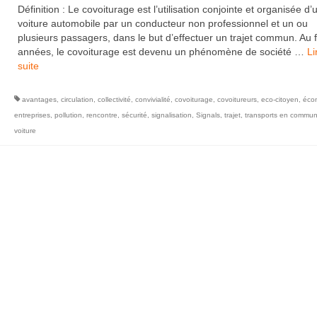
Définition : Le covoiturage est l’utilisation conjointe et organisée d’
voiture automobile par un conducteur non professionnel et un ou
plusieurs passagers, dans le but d’effectuer un trajet commun. Au f
années, le covoiturage est devenu un phénomène de société …
Li
suite­­
avantages
,
circulation
,
collectivité
,
convivialité
,
covoiturage
,
covoitureurs
,
eco-citoyen
,
éco
entreprises
,
pollution
,
rencontre
,
sécurité
,
signalisation
,
Signals
,
trajet
,
transports en commu
voiture