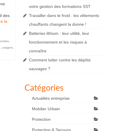
une
votre gestion des formations SST
il des
Travailler dans le froid : les vêtements
re la
chauffants changent la donne !
Batteries lithium : leur utilité, leur
nomies
,
fonctionnement et les risques à
n
,
usagers
,
connaître
Comment lutter contre les dépôts
sauvages ?
Catégories
Actualités entreprise
Mobilier Urbain
Protection
Protection & Secours