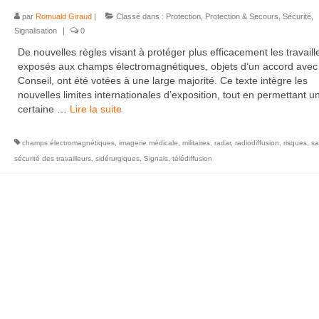
par
Romuald Giraud
|
Classé dans :
Protection
,
Protection & Secours
,
Sécurité
,
Signalisation
|
0
De nouvelles règles visant à protéger plus efficacement les travaill
exposés aux champs électromagnétiques, objets d’un accord avec 
Conseil, ont été votées à une large majorité. Ce texte intègre les
nouvelles limites internationales d’exposition, tout en permettant u
certaine …
Lire la suite­­
champs électromagnétiques
,
imagerie médicale
,
militaires
,
radar
,
radiodiffusion
,
risques
,
sa
sécurité des travailleurs
,
sidérurgiques
,
Signals
,
télédiffusion