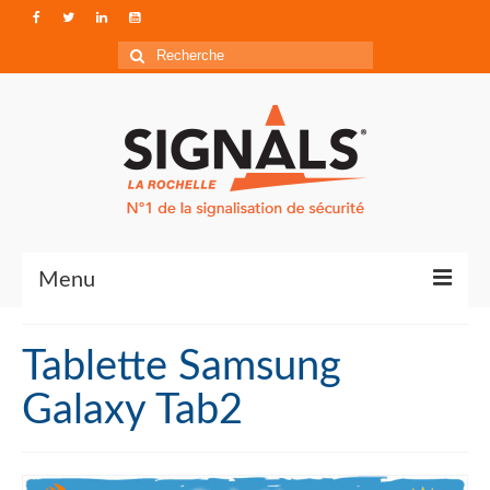
Rechercher
:
Menu
Contact
Tablette Samsung
Qui sommes-nous ?
Galaxy Tab2
Accéder à Signals