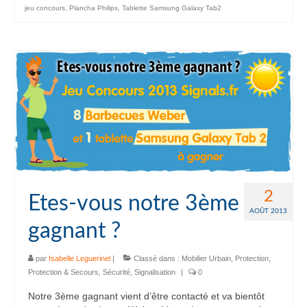
jeu concours
,
Plancha Philips
,
Tablette Samsung Galaxy Tab2
2
Etes-vous notre 3ème
AOÛT 2013
gagnant ?
par
Isabelle Leguerinel
|
Classé dans :
Mobilier Urbain
,
Protection
,
Protection & Secours
,
Sécurité
,
Signalisation
|
0
Notre 3ème gagnant vient d’être contacté et va bientôt