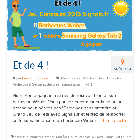
9
Et de 4 !
AOÛT 2013
par
Isabelle Leguerinel
|
Classé dans :
Mobilier Urbain
,
Protection
,
Protection & Secours
,
Sécurité
,
Signalisation
|
1
Notre 4ème gagnant est ravi de recevoir bientôt son
barbecue Weber. Vous pouvez encore jouer la semaine
prochaine, n’hésitez pas !Participez sans attendre au
Grand Jeu de l’été avec Signals.fr et tentez de remporter
cette semaine encore un barbecue Weber …
Lire la suite­­
barbecue
,
barbecue Weber
,
Caméra GoPro
,
console WII Mini
,
Grand Jeu de l'été
,