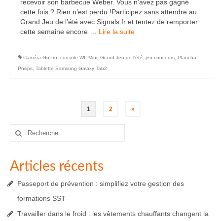
recevoir son barbecue Weber. Vous n’avez pas gagné
cette fois ? Rien n’est perdu !Participez sans attendre au
Grand Jeu de l’été avec Signals.fr et tentez de remporter
cette semaine encore …
Lire la suite­­
Caméra GoPro
,
console WII Mini
,
Grand Jeu de l'été
,
jeu concours
,
Plancha
Philips
,
Tablette Samsung Galaxy Tab2
Pagination
1
2
»
des
Rechercher
:
publications
Articles récents
Passeport de prévention : simplifiez votre gestion des
formations SST
Travailler dans le froid : les vêtements chauffants changent la