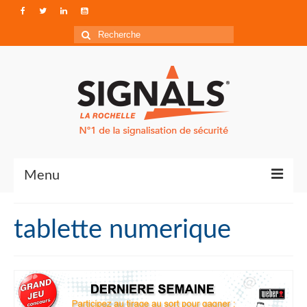
Rechercher
:
Menu
Contact
tablette numerique
Qui sommes-nous ?
Accéder à Signals