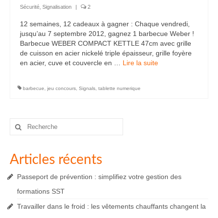
Sécurité
,
Signalisation
|
2
12 semaines, 12 cadeaux à gagner : Chaque vendredi,
jusqu’au 7 septembre 2012, gagnez 1 barbecue Weber !
Barbecue WEBER COMPACT KETTLE 47cm avec grille
de cuisson en acier nickelé triple épaisseur, grille foyère
en acier, cuve et couvercle en …
Lire la suite­­
barbecue
,
jeu concours
,
Signals
,
tablette numerique
Rechercher
:
Articles récents
Passeport de prévention : simplifiez votre gestion des
formations SST
Travailler dans le froid : les vêtements chauffants changent la