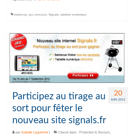
barbecue
,
jeu concours
,
Signals
,
tablette numerique
20
Participez au tirage au
JUIN 2012
sort pour fêter le
nouveau site signals.fr
par
Isabelle Leguerinel
|
Classé dans :
Protection & Secours
,