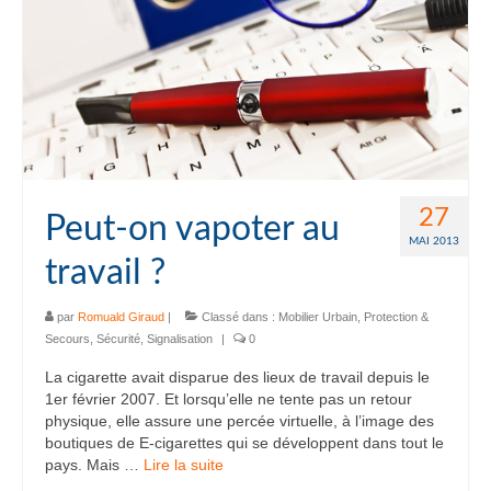
27
Peut-on vapoter au
MAI 2013
travail ?
par
Romuald Giraud
|
Classé dans :
Mobilier Urbain
,
Protection &
Secours
,
Sécurité
,
Signalisation
|
0
La cigarette avait disparue des lieux de travail depuis le
1er février 2007. Et lorsqu’elle ne tente pas un retour
physique, elle assure une percée virtuelle, à l’image des
boutiques de E-cigarettes qui se développent dans tout le
pays. Mais …
Lire la suite­­