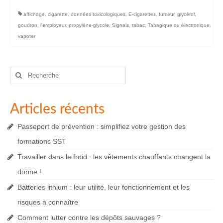
affichage
,
cigarette
,
données toxicologiques
,
E-cigarettes
,
fumeur
,
glycérol
,
goudron
,
l'employeur
,
propylène-glycole
,
Signals
,
tabac
,
Tabagique ou électronique
,
vapoter
Rechercher
:
Articles récents
Passeport de prévention : simplifiez votre gestion des
formations SST
Travailler dans le froid : les vêtements chauffants changent la
donne !
Batteries lithium : leur utilité, leur fonctionnement et les
risques à connaître
Comment lutter contre les dépôts sauvages ?