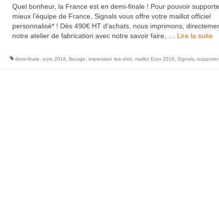
Quel bonheur, la France est en demi-finale ! Pour pouvoir support
mieux l’équipe de France, Signals vous offre votre maillot officiel
personnalisé* ! Dès 490€ HT d’achats, nous imprimons, directeme
notre atelier de fabrication avec notre savoir faire, …
Lire la suite­­
demi-finale
,
euro 2016
,
flocage
,
impression tee-shirt
,
maillot Euro 2016
,
Signals
,
supporter