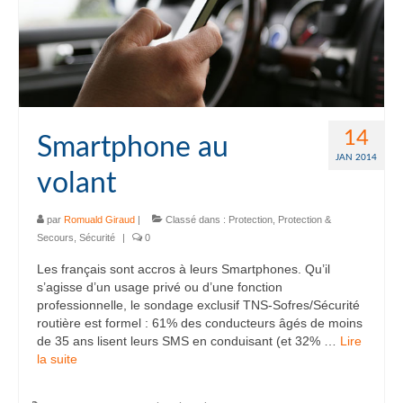
14
Smartphone au
JAN 2014
volant
par
Romuald Giraud
|
Classé dans :
Protection
,
Protection &
Secours
,
Sécurité
|
0
Les français sont accros à leurs Smartphones. Qu’il
s’agisse d’un usage privé ou d’une fonction
professionnelle, le sondage exclusif TNS-Sofres/Sécurité
routière est formel : 61% des conducteurs âgés de moins
de 35 ans lisent leurs SMS en conduisant (et 32% …
Lire
la suite­­