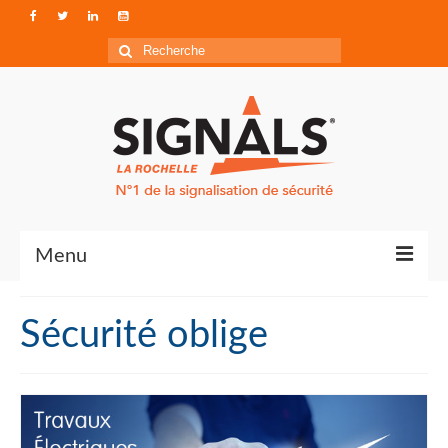
Rechercher
:
Menu
Contact
Sécurité oblige
Qui sommes-nous ?
Accéder à Signals