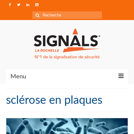
Rechercher
:
Menu
Contact
sclérose en plaques
Qui sommes-nous ?
Accéder à Signals