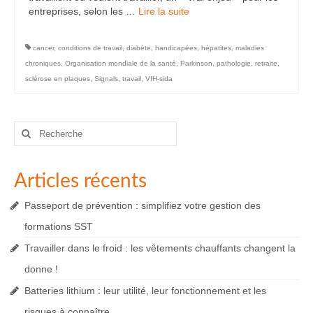
entreprises, selon les …
Lire la suite­­
cancer
,
conditions de travail
,
diabète
,
handicapées
,
hépatites
,
maladies
chroniques
,
Organisation mondiale de la santé
,
Parkinson
,
pathologie
,
retraite
,
sclérose en plaques
,
Signals
,
travail
,
VIH-sida
Rechercher
:
Articles récents
Passeport de prévention : simplifiez votre gestion des
formations SST
Travailler dans le froid : les vêtements chauffants changent la
donne !
Batteries lithium : leur utilité, leur fonctionnement et les
risques à connaître