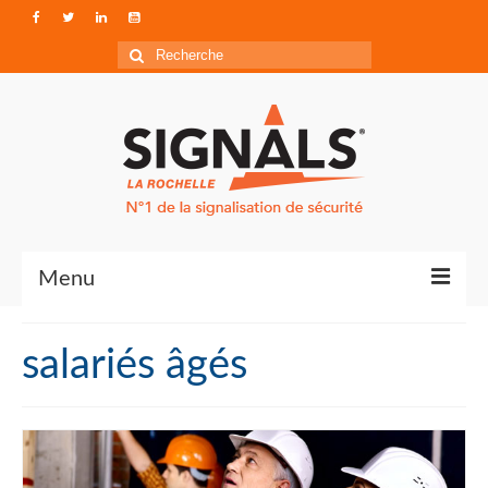
Rechercher
:
Menu
Contact
salariés âgés
Qui sommes-nous ?
Accéder à Signals