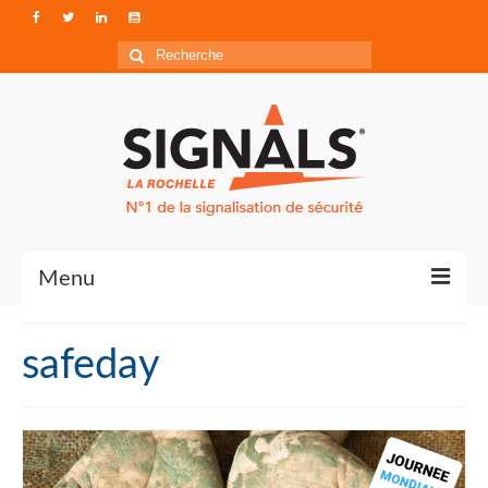
Rechercher
:
Menu
Contact
safeday
Qui sommes-nous ?
Accéder à Signals