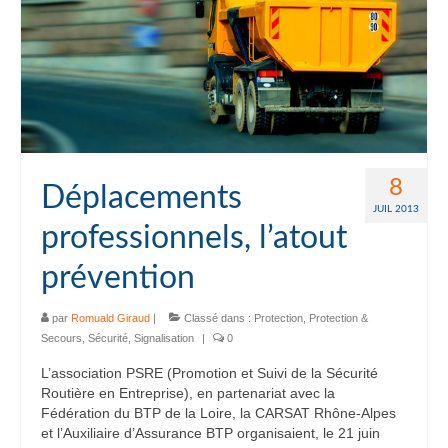
8
Déplacements
JUIL 2013
professionnels, l’atout
prévention
par
Romuald Giraud
|
Classé dans :
Protection
,
Protection &
Secours
,
Sécurité
,
Signalisation
|
0
L’association PSRE (Promotion et Suivi de la Sécurité
Routière en Entreprise), en partenariat avec la
Fédération du BTP de la Loire, la CARSAT Rhône-Alpes
et l’Auxiliaire d’Assurance BTP organisaient, le 21 juin