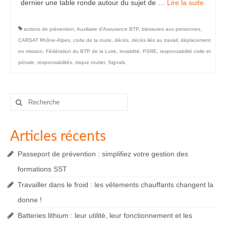
dernier une table ronde autour du sujet de …
Lire la suite­­
actions de prévention
,
Auxiliaire d’Assurance BTP
,
blessures aux personnes
,
CARSAT Rhône-Alpes
,
code de la route
,
décès
,
décès liés au travail
,
déplacement
en mission
,
Fédération du BTP de la Loire
,
invalidité
,
PSRE
,
responsabilité civile et
pénale
,
responsabilités
,
risque routier
,
Signals
Rechercher
:
Articles récents
Passeport de prévention : simplifiez votre gestion des
formations SST
Travailler dans le froid : les vêtements chauffants changent la
donne !
Batteries lithium : leur utilité, leur fonctionnement et les