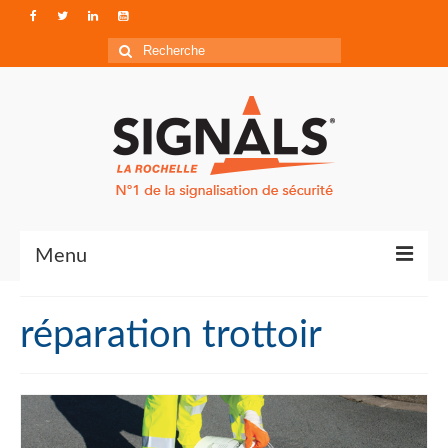
Rechercher
:
Menu
Contact
réparation trottoir
Qui sommes-nous ?
Accéder à Signals