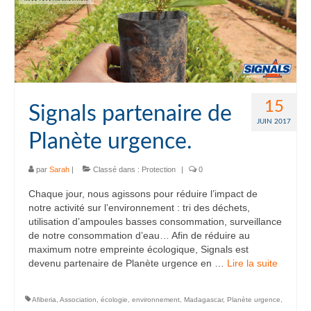
15
Signals partenaire de
JUIN 2017
Planète urgence.
par
Sarah
|
Classé dans :
Protection
|
0
Chaque jour, nous agissons pour réduire l’impact de
notre activité sur l’environnement : tri des déchets,
utilisation d’ampoules basses consommation, surveillance
de notre consommation d’eau… Afin de réduire au
maximum notre empreinte écologique, Signals est
devenu partenaire de Planète urgence en …
Lire la suite­­
Afiberia
,
Association
,
écologie
,
environnement
,
Madagascar
,
Planète urgence
,