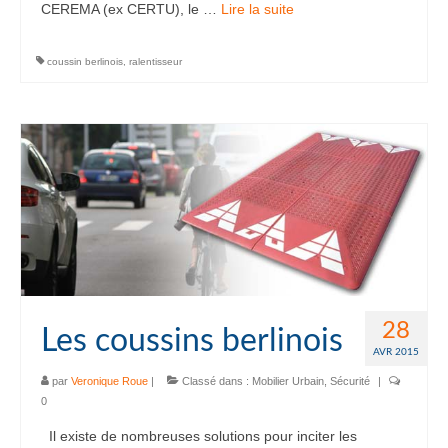
CEREMA (ex CERTU), le …
Lire la suite­­
coussin berlinois
,
ralentisseur
28
Les coussins berlinois
AVR 2015
par
Veronique Roue
|
Classé dans :
Mobilier Urbain
,
Sécurité
|
0
Il existe de nombreuses solutions pour inciter les