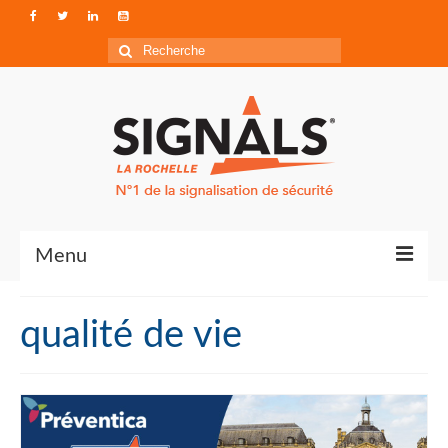
Rechercher
:
Menu
Contact
qualité de vie
Qui sommes-nous ?
Accéder à Signals