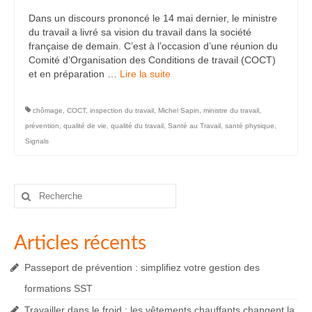
Dans un discours prononcé le 14 mai dernier, le ministre
du travail a livré sa vision du travail dans la société
française de demain. C’est à l’occasion d’une réunion du
Comité d’Organisation des Conditions de travail (COCT)
et en préparation …
Lire la suite­­
chômage
,
COCT
,
inspection du travail
,
Michel Sapin
,
ministre du travail
,
prévention
,
qualité de vie
,
qualité du travail
,
Santé au Travail
,
santé physique
,
Signals
Rechercher
:
Articles récents
Passeport de prévention : simplifiez votre gestion des
formations SST
Travailler dans le froid : les vêtements chauffants changent la