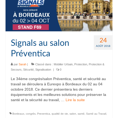
24
Signals au salon
AOÛT 2018
Préventica
par
Sarah
|
Classé dans :
Mobilier Urbain
,
Protection
,
Protection &
Secours
,
Sécurité
,
Signalisation
|
0
Le 34ème congrès/salon Préventica, santé et sécurité au
travail se déroulera à Eurexpo à Bordeaux du 02 au 04
octobre 2018. Ce dernier présentera les derniers
équipements et les meilleures solutions pour préserver la
santé et la sécurité au travail, …
Lire la suite­­
Bordeaux
,
congrès
,
Preventica
,
qualité de vie
,
salon
,
santé
,
Santé au Travail
,