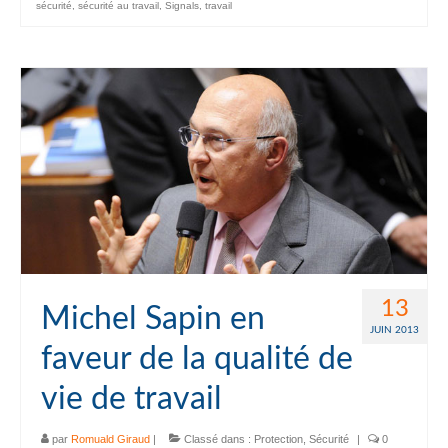
sécurité
,
sécurité au travail
,
Signals
,
travail
13
Michel Sapin en
JUIN 2013
faveur de la qualité de
vie de travail
par
Romuald Giraud
|
Classé dans :
Protection
,
Sécurité
|
0