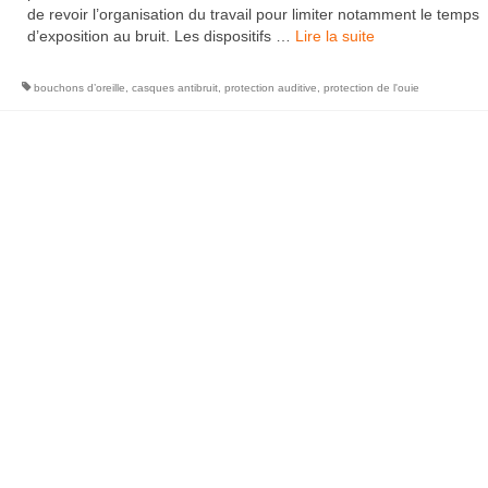
de revoir l’organisation du travail pour limiter notamment le temps
d’exposition au bruit. Les dispositifs …
Lire la suite­­
bouchons d’oreille
,
casques antibruit
,
protection auditive
,
protection de l'ouie