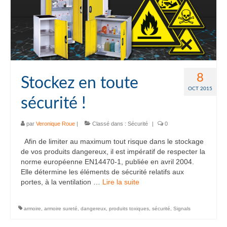
8
Stockez en toute
OCT 2015
sécurité !
par
Veronique Roue
|
Classé dans :
Sécurité
|
0
Afin de limiter au maximum tout risque dans le stockage
de vos produits dangereux, il est impératif de respecter la
norme européenne EN14470-1, publiée en avril 2004.
Elle détermine les éléments de sécurité relatifs aux
portes, à la ventilation …
Lire la suite­­
armoire
,
armoire sureté
,
dangereux
,
produits toxiques
,
sécurité
,
Signals