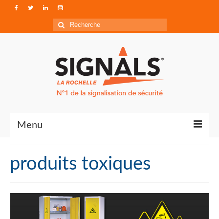
Rechercher
:
Menu
Contact
produits toxiques
Qui sommes-nous ?
Accéder à Signals