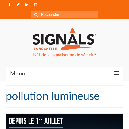
Rechercher
:
Menu
Contact
pollution lumineuse
Qui sommes-nous ?
Accéder à Signals