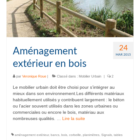
24
Aménagement
MAR 2015
extérieur en bois
par
Veronique Roue
|
Classé dans :
Mobilier Urbain
|
2
Le mobilier urbain doit être choisi pour s’intégrer au
mieux dans son environnement.Les différents matériaux
habituellement utilisés y contribuent largement : le béton
ou l’acier souvent utilisés dans les zones urbaines ou
commerciales ou encore le bois, matériau aux
nombreuses qualités. …
Lire la suite­­
aménagement extérieur
,
bancs
,
bois
,
corbeille
,
planimètres
,
Signals
,
tables