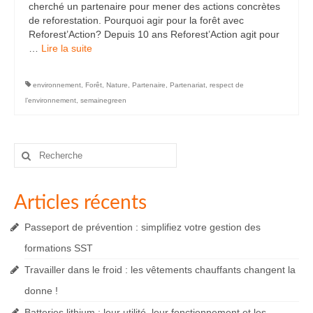
cherché un partenaire pour mener des actions concrètes
de reforestation. Pourquoi agir pour la forêt avec
Reforest’Action? Depuis 10 ans Reforest’Action agit pour
…
Lire la suite­­
environnement
,
Forêt
,
Nature
,
Partenaire
,
Partenariat
,
respect de
l’environnement
,
semainegreen
Rechercher
:
Articles récents
Passeport de prévention : simplifiez votre gestion des
formations SST
Travailler dans le froid : les vêtements chauffants changent la
donne !
Batteries lithium : leur utilité, leur fonctionnement et les