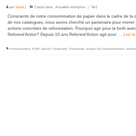
par
Sarah
|
Classé dans :
Actualités entreprise
|
0
Conscients de notre consommation de papier dans le cadre de la d
de nos catalogues, nous avons cherché un partenaire pour mener
actions concrètes de reforestation. Pourquoi agir pour la forêt avec
Reforest’Action? Depuis 10 ans Reforest’Action agit pour …
Lire la 
environnement
,
Forêt
,
Nature
,
Partenaire
,
Partenariat
,
respect de l’environnement
,
semain