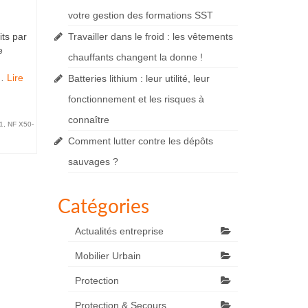
votre gestion des formations SST
its par
Travailler dans le froid : les vêtements
e
chauffants changent la donne !
 …
Lire
Batteries lithium : leur utilité, leur
fonctionnement et les risques à
connaître
1
,
NF X50-
Comment lutter contre les dépôts
sauvages ?
Catégories
Actualités entreprise
Mobilier Urbain
Protection
Protection & Secours