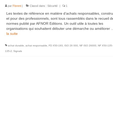
par
Florent
|
Classé dans :
Sécurité
|
1
Les textes de référence en matière d’achats responsables, constru
et pour des professionnels, sont tous rassemblés dans le recueil d
normes publié par AFNOR Editions. Un outil utile à toutes les
organisations qui souhaitent débuter une démarche ou améliorer
la suite­­
achat durable
,
achat responsable
,
FD X50-193
,
ISO 26 000
,
NF ISO 26000
,
NF X50-135-
135-2
,
Signals