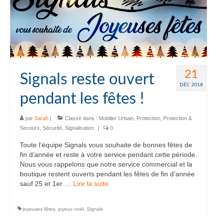
21
Signals reste ouvert
DÉC 2018
pendant les fêtes !
par
Sarah
|
Classé dans :
Mobilier Urbain
,
Protection
,
Protection &
Secours
,
Sécurité
,
Signalisation
|
0
Toute l’équipe Signals vous souhaite de bonnes fêtes de
fin d’année et reste à votre service pendant cette période.
Nous vous rappelons que notre service commercial et la
boutique restent ouverts pendant les fêtes de fin d’année
sauf 25 et 1er …
Lire la suite­­
joyeuses fêtes
,
joyeux noël
,
Signals