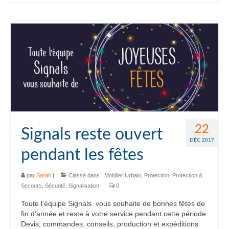
22
Signals reste ouvert
DÉC 2017
pendant les fêtes
par
Sarah
|
Classé dans :
Mobilier Urbain
,
Protection
,
Protection &
Secours
,
Sécurité
,
Signalisation
|
0
Toute l’équipe Signals vous souhaite de bonnes fêtes de
fin d’année et reste à votre service pendant cette période.
Devis, commandes, conseils, production et expéditions