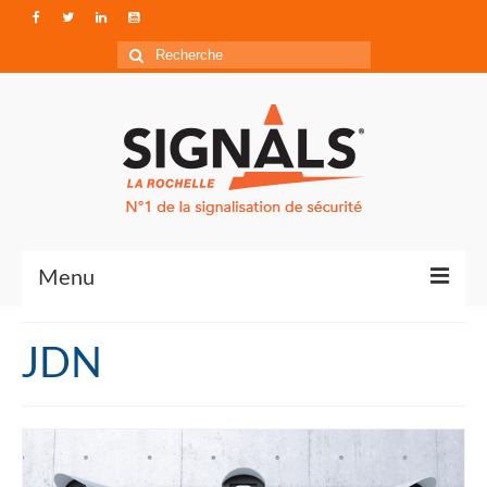
Rechercher
:
Menu
Contact
JDN
Qui sommes-nous ?
Accéder à Signals