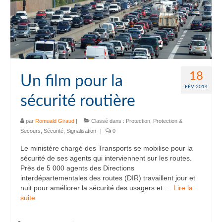
18
Un film pour la
FÉV 2014
sécurité routière
par
Romuald Giraud
|
Classé dans :
Protection
,
Protection &
Secours
,
Sécurité
,
Signalisation
|
0
Le ministère chargé des Transports se mobilise pour la
sécurité de ses agents qui interviennent sur les routes.
Près de 5 000 agents des Directions
interdépartementales des routes (DIR) travaillent jour et
nuit pour améliorer la sécurité des usagers et …
Lire la
suite­­