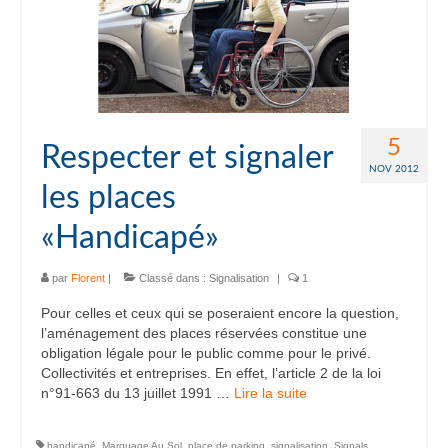
5
Respecter et signaler
NOV 2012
les places
«Handicapé»
par
Florent
|
Classé dans :
Signalisation
|
1
Pour celles et ceux qui se poseraient encore la question,
l’aménagement des places réservées constitue une
obligation légale pour le public comme pour le privé.
Collectivités et entreprises. En effet, l’article 2 de la loi
n°91-663 du 13 juillet 1991 …
Lire la suite­­
handicapé
,
Marquage Au Sol
,
place de parking
,
signalisation
,
Signals