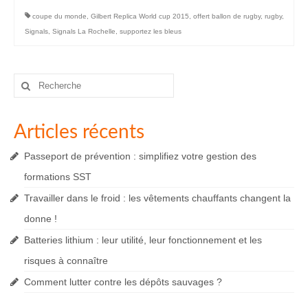
coupe du monde
,
Gilbert Replica World cup 2015
,
offert ballon de rugby
,
rugby
,
Signals
,
Signals La Rochelle
,
supportez les bleus
Rechercher
:
Articles récents
Passeport de prévention : simplifiez votre gestion des
formations SST
Travailler dans le froid : les vêtements chauffants changent la
donne !
Batteries lithium : leur utilité, leur fonctionnement et les
risques à connaître
Comment lutter contre les dépôts sauvages ?