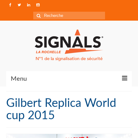
Rechercher
:
Menu
Contact
Gilbert Replica World
Qui sommes-nous ?
cup 2015
Accéder à Signals