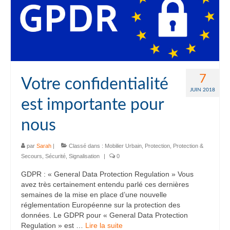
7
Votre confidentialité
JUIN 2018
est importante pour
nous
par
Sarah
|
Classé dans :
Mobilier Urbain
,
Protection
,
Protection &
Secours
,
Sécurité
,
Signalisation
|
0
GDPR : « General Data Protection Regulation » Vous
avez très certainement entendu parlé ces dernières
semaines de la mise en place d’une nouvelle
réglementation Européenne sur la protection des
données. Le GDPR pour « General Data Protection
Regulation » est …
Lire la suite­­