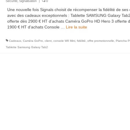
Sécurité
,
Signalisation
|
0
Une nouvelle fois Signals choisit de récompenser la fidélité de ses 
avec des cadeaux exceptionnels : Tablette SAMSUNG Galaxy Tab2
offerte dès 2900 € HT d’achats Caméra GoPro HD Hero 3 offerte 
1900 € HT d’achats Console …
Lire la suite­­
Cadeaux
,
Caméra GoPro
,
client
,
console WII Mini
,
fidélité
,
offre promotionnelle
,
Plancha Ph
Tablette Samsung Galaxy Tab2