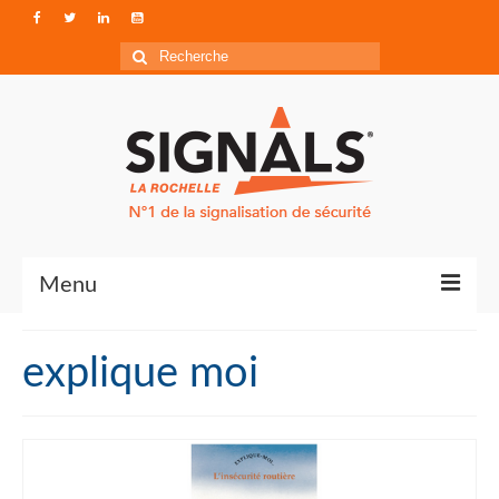
Rechercher
:
Menu
Contact
explique moi
Qui sommes-nous ?
Accéder à Signals