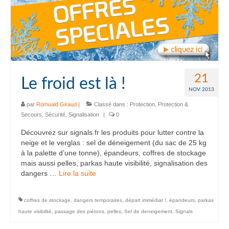
21
Le froid est là !
NOV 2013
par
Romuald Giraud
|
Classé dans :
Protection
,
Protection &
Secours
,
Sécurité
,
Signalisation
|
0
Découvrez sur signals.fr les produits pour lutter contre la
neige et le verglas : sel de déneigement (du sac de 25 kg
à la palette d’une tonne), épandeurs, coffres de stockage
mais aussi pelles, parkas haute visibilité, signalisation des
dangers …
Lire la suite­­
coffres de stockage
,
dangers temporaires
,
départ immédiat !
,
épandeurs
,
parkas
haute visibilité
,
passage des piétons
,
pelles
,
Sel de deneigement
,
Signals