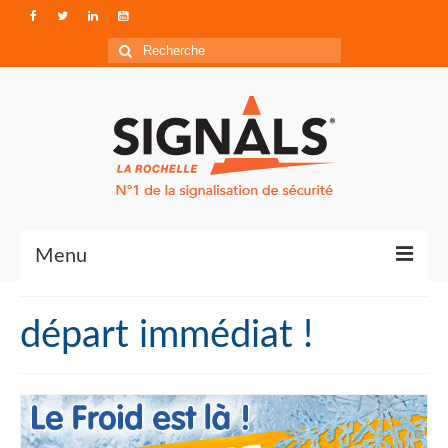
Rechercher
:
Menu
Contact
départ immédiat !
Qui sommes-nous ?
Accéder à Signals