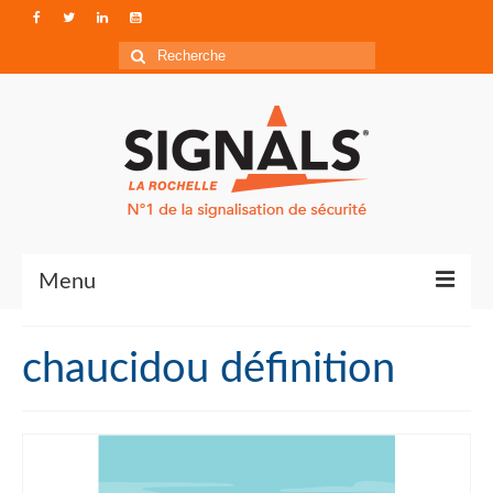
Rechercher
:
Menu
Contact
chaucidou définition
Qui sommes-nous ?
Accéder à Signals